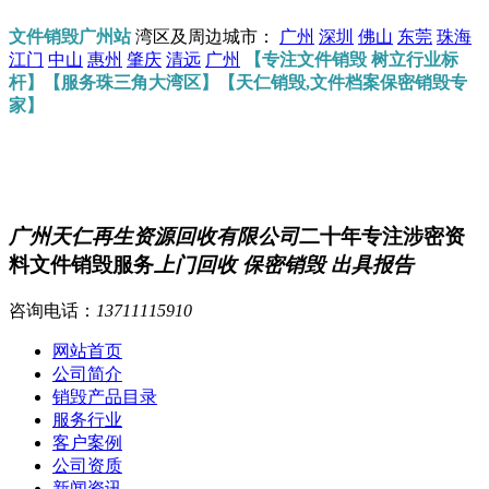
文件销毁广州站
湾区及周边城市：
广州
深圳
佛山
东莞
珠海
江门
中山
惠州
肇庆
清远
广州
【专注文件销毁 树立行业标
杆】【服务珠三角大湾区】【天仁销毁,文件档案保密销毁专
家】
广州天仁再生资源回收有限公司
二十年专注涉密资
料文件销毁服务
上门回收 保密销毁 出具报告
咨询电话：
13711115910
网站首页
公司简介
销毁产品目录
服务行业
客户案例
公司资质
新闻资讯