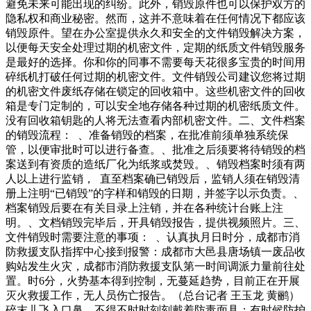
避免未来可能出现的纠纷。此外，销毁原件也可以保护双方的
隐私权和商业秘密。然而，这并不意味着在任何情况下都应该
销毁原件。望在办公室提供永久和安全的文件销毁解决方案，
以便每天安全处理过期的机密文件，定期的纸质文件销毁服务
是最好的选择。你和你的同事不需要每天花很多宝贵的时间用
碎纸机打破任何过期的机密文件。文件销毁公司建议您将过期
的机密文件废纸存储在锁定的回收箱中。这些机密文件的回收
箱是专门定制的，可以安全地存储各种过期的机密纸质文件。
没有回收箱钥匙的人将无法查看内部机密文件。二、文件档案
的销毁流程： 、准备销毁的档案，在批准前须单独系统保
管，以便审批时可以进行备查。、批准之后须要将待销毁的档
案送到有资质的造纸厂化为纸浆或焚毁。、销毁档案时须有两
人以上进行监销， 直至档案确已销毁后，监销人须在销毁清
册上注明“已销毁”的字样和销毁的日期，并签字以示负责。、
档案销毁后要在有关目录上注销，并在各种统计台账上注
明。、文档销毁完毕后，开具销毁报告，提供视频照片。三、
文件销毁时需要注意的事项： 、认真执月日时分，成都市消
防救援支队指挥中心接到报警：成都市大邑县唐场镇一废品收
购站发生火灾，成都市消防救援支队第一时间调派力量前往处
置。时6分，火势基本得到控制，无蔓延趋势，目前正在开展
灭火救援工作，无人员伤亡报告。（总台记者 王玉龙 黄鹂）
碎末儿飞入口鼻，不得不时时刻刻戴着防毒面具；有时候防护