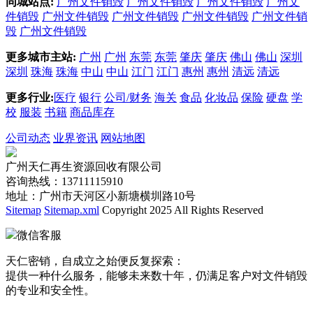
同城站点:
广州文件销毁
广州文件销毁
广州文件销毁
广州文
件销毁
广州文件销毁
广州文件销毁
广州文件销毁
广州文件销
毁
广州文件销毁
更多城市主站:
广州
广州
东莞
东莞
肇庆
肇庆
佛山
佛山
深圳
深圳
珠海
珠海
中山
中山
江门
江门
惠州
惠州
清远
清远
更多行业:
医疗
银行
公司/财务
海关
食品
化妆品
保险
硬盘
学
校
服装
书籍
商品库存
公司动态
业界资讯
网站地图
广州天仁再生资源回收有限公司
咨询热线：13711115910
地址：广州市天河区小新塘横圳路10号
Sitemap
Sitemap.xml
Copyright 2025 All Rights Reserved
微信客服
天仁密销，自成立之始便反复探索：
提供一种什么服务，能够未来数十年，仍满足客户对文件销毁
的专业和安全性。