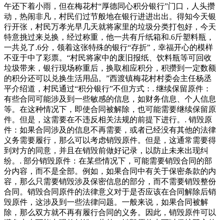
午还下着小雨，但在梅花村“厚德同心积分银行”门口，人头攒
动，热闹非凡，村民们过节般地在银行进进出出。得知今天银
行开张，村民万孝光早几天就将家里的垃圾分类打包好，今天
特意挑过来兑换，经过称重，他一共有斤纸箱和.6斤塑料瓶，
一共兑了.6分，领着这张特殊的银行“存折”，幸福开心的模样
不亚于中了彩票。“村民将家中的废旧报纸、饮料瓶等可回收
垃圾带来，银行现场称重后，换取相应积分，积攒到一定数额
的积分还可以兑换生活用品。”西渡镇梅花村村委会主任杨丞
平介绍道，村民通过“积分银行”不但方式：. 继续保留原件：
有些合同可能涉及到一些敏感的信息，如财务信息、个人信息
等。在这种情况下，即使合同被解除，也可能需要继续保留原
件。但是，这需要在不违反相关法规的前提下进行。. 销毁原
件：如果合同涉及的信息不再需要，或者已经没有其他的法律
义务需要履行，那么可以考虑销毁原件。但是，这通常需要得
到对方的同意，并且在销毁前做好记录，以防止未来出现纠
纷。. 部分销毁原件：在某些情况下，可能需要销毁合同的部
分内容，而不是全部。例如，如果合同中有关于保密条款的内
容，那么只需要销毁涉及保密信息的部分，而不需要销毁整份
合同。销毁合同原件的法律意义对于是否应该在合同解除后销
毁原件，这涉及到一些法律问题。一般来说，如果合同被解
除，那么双方就不再有履行合同的义务。因此，销毁原件可以