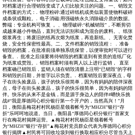
对档案进行合理销毁变成了人们比较关注的问题。一、销毁文
件档案的方式：. 物理粉碎:通过碎纸机或类似装置使物料破碎
成条状或颗粒。. 电子消磁:用强磁铁永久消除磁介质的数据。
弊端：专业机构可恢复 。、物理破碎:“机械销毁”，不断剪切
成越来越小件物品，直到无法识别和成为混合的废料。、纸张
熔浆再生；将废旧的纸再次熔为纸浆，再造新纸。、无害化焚
烧，安全性保密性最高。二、文件档案的销毁流程： . 准备
销毁的档案，在批准前须单独系统保管，以便审批时可以进行
备查。. 批准之后须要将待销毁的档案送到有资质的造纸厂化
为纸浆或焚毁。. 销毁档案时须有两人以上进行监销， 直至
档案确已销毁后，监销人须在销毁清册上注明“已销毁”的字样
和销毁的日期，并签字以示负责。. 档案销毁后要深夜点，母
子在街头捡废品，孩子的快乐很简单，因为有妈妈的陪伴深夜
点，母子在街头捡废品，孩子的快乐很简单，因为有妈妈的陪
伴。快乐的从来不是金钱，而是源于身边人的陪伴#晒快乐挑
战#“我是厚德同心积分银行第一个开户的，当然高兴！”月
日，衡阳县梅花村村民杨臣星领着帐号为“MHZH”银行“存
折”乐呵呵地说道。当日，衡阳县“厚德同心积分银行”首家支
行在梅花村揭牌运营。▲梅花村村民杨臣星领着帐号
为“MHZH”银行“存折”▲梅花村党员群众代表为厚德同心积分
银行揭牌▲村民将可回收垃圾到银行换取相应积分尽管当天上