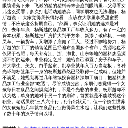
眼镜滑落下来，飞溅的塑的塑料碎末会崩到眼睛里…父母看女
儿这么受罪，多次打电话劝她放弃，同学朋友也无法理解，杨
斯越说：“大家觉得我长得好看，应该在大学里享受甜蜜爱
情，不应该这么折腾自己。”然而，事实证明她的选择是对
的，去年年底，杨斯越的废品加工厂年收入多万。有了一定的
资本积累，杨斯越把厂房扩大到平方米、新添了破碎机、一辆
叉车、一辆货车，又增添了雇佣了工人。经过不懈地努力，杨
斯越的加工厂的销售范围已经遍布全国多个省市，货源地也不
仅限于合肥，每天都有江、浙、湖北、山东等地的塑料废品源
源不断的运来。事业稳定之后，她给自己添置了房子和车子。
后大学生、美女、白手起家、刚毕业就年入百万当老板，各种
光环与标签集于一身的杨斯越虽然已经取得一定成就，但她并
不满足，她规划再过几年继续投资塑料深加工项目，把塑料废
品加工行业全部“吃透”。尽管成绩斐然，亲朋们总觉得一个女
孩每日在废品之间摸爬滚打，不是个光彩的事业。杨斯越却不
以为然，单身的她对于另一半的期许，首要就是不能歧视这个
职业。老话虽说“三八六十行，行行出状元”，但一个娇生惯养
的女孩短短几年就在废品行业做得风生水起，让我们这些扎根
了数十年的汉子情何以堪。