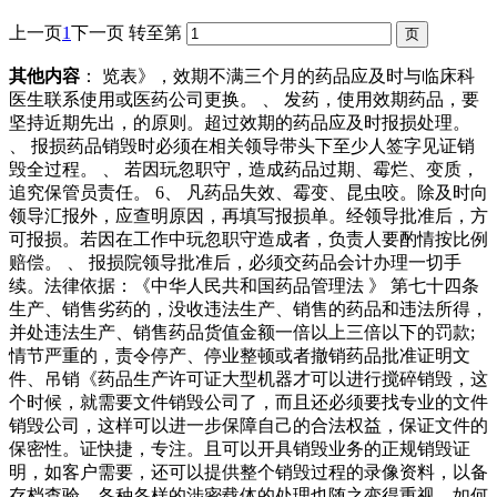
上一页
1
下一页
转至第
其他内容
： 览表》，效期不满三个月的药品应及时与临床科
医生联系使用或医药公司更换。 、 发药，使用效期药品，要
坚持近期先出，的原则。超过效期的药品应及时报损处理。
、 报损药品销毁时必须在相关领导带头下至少人签字见证销
毁全过程。 、 若因玩忽职守，造成药品过期、霉烂、变质，
追究保管员责任。 6、 凡药品失效、霉变、昆虫咬。除及时向
领导汇报外，应查明原因，再填写报损单。经领导批准后，方
可报损。若因在工作中玩忽职守造成者，负责人要酌情按比例
赔偿。 、 报损院领导批准后，必须交药品会计办理一切手
续。法律依据：《中华人民共和国药品管理法 》 第七十四条
生产、销售劣药的，没收违法生产、销售的药品和违法所得，
并处违法生产、销售药品货值金额一倍以上三倍以下的罚款;
情节严重的，责令停产、停业整顿或者撤销药品批准证明文
件、吊销《药品生产许可证大型机器才可以进行搅碎销毁，这
个时候，就需要文件销毁公司了，而且还必须要找专业的文件
销毁公司，这样可以进一步保障自己的合法权益，保证文件的
保密性。证快捷，专注。且可以开具销毁业务的正规销毁证
明，如客户需要，还可以提供整个销毁过程的录像资料，以备
存档查验。各种各样的涉密载体的处理也随之变得重视，如何