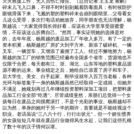
灭火救援工作，无人员伤亡报告。（总台记者 王玉龙 黄鹂）
碎末儿飞入口鼻，不得不时时刻刻戴着防毒面具；有时候防护
眼镜滑落下来，飞溅的塑的塑料碎末会崩到眼睛里…父母看女
儿这么受罪，多次打电话劝她放弃，同学朋友也无法理解，杨
斯越说：“大家觉得我长得好看，应该在大学里享受甜蜜爱
情，不应该这么折腾自己。”然而，事实证明她的选择是对
的，去年年底，杨斯越的废品加工厂年收入多万。有了一定的
资本积累，杨斯越把厂房扩大到平方米、新添了破碎机、一辆
叉车、一辆货车，又增添了雇佣了工人。经过不懈地努力，杨
斯越的加工厂的销售范围已经遍布全国多个省市，货源地也不
仅限于合肥，每天都有江、浙、湖北、山东等地的塑料废品源
源不断的运来。事业稳定之后，她给自己添置了房子和车子。
后大学生、美女、白手起家、刚毕业就年入百万当老板，各种
光环与标签集于一身的杨斯越虽然已经取得一定成就，但她并
不满足，她规划再过几年继续投资塑料深加工项目，把塑料废
品加工行业全部“吃透”。尽管成绩斐然，亲朋们总觉得一个女
孩每日在废品之间摸爬滚打，不是个光彩的事业。杨斯越却不
以为然，单身的她对于另一半的期许，首要就是不能歧视这个
职业。老话虽说“三八六十行，行行出状元”，但一个娇生惯养
的女孩短短几年就在废品行业做得风生水起，让我们这些扎根
了数十年的汉子情何以堪。