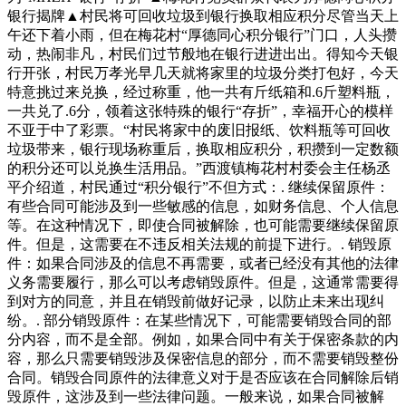
银行揭牌▲村民将可回收垃圾到银行换取相应积分尽管当天上
午还下着小雨，但在梅花村“厚德同心积分银行”门口，人头攒
动，热闹非凡，村民们过节般地在银行进进出出。得知今天银
行开张，村民万孝光早几天就将家里的垃圾分类打包好，今天
特意挑过来兑换，经过称重，他一共有斤纸箱和.6斤塑料瓶，
一共兑了.6分，领着这张特殊的银行“存折”，幸福开心的模样
不亚于中了彩票。“村民将家中的废旧报纸、饮料瓶等可回收
垃圾带来，银行现场称重后，换取相应积分，积攒到一定数额
的积分还可以兑换生活用品。”西渡镇梅花村村委会主任杨丞
平介绍道，村民通过“积分银行”不但方式：. 继续保留原件：
有些合同可能涉及到一些敏感的信息，如财务信息、个人信息
等。在这种情况下，即使合同被解除，也可能需要继续保留原
件。但是，这需要在不违反相关法规的前提下进行。. 销毁原
件：如果合同涉及的信息不再需要，或者已经没有其他的法律
义务需要履行，那么可以考虑销毁原件。但是，这通常需要得
到对方的同意，并且在销毁前做好记录，以防止未来出现纠
纷。. 部分销毁原件：在某些情况下，可能需要销毁合同的部
分内容，而不是全部。例如，如果合同中有关于保密条款的内
容，那么只需要销毁涉及保密信息的部分，而不需要销毁整份
合同。销毁合同原件的法律意义对于是否应该在合同解除后销
毁原件，这涉及到一些法律问题。一般来说，如果合同被解