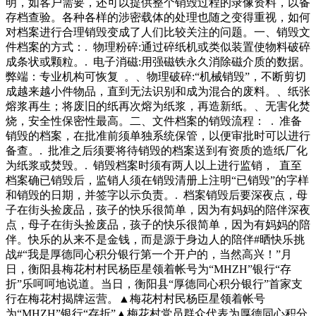
明，如客户需要，还可以提供整个销毁过程的录像资料，以备
存档查验。各种各样的涉密载体的处理也随之变得重视，如何
对档案进行合理销毁变成了人们比较关注的问题。一、销毁文
件档案的方式：. 物理粉碎:通过碎纸机或类似装置使物料破碎
成条状或颗粒。. 电子消磁:用强磁铁永久消除磁介质的数据。
弊端：专业机构可恢复 。、物理破碎:“机械销毁”，不断剪切
成越来越小件物品，直到无法识别和成为混合的废料。、纸张
熔浆再生；将废旧的纸再次熔为纸浆，再造新纸。、无害化焚
烧，安全性保密性最高。二、文件档案的销毁流程： . 准备
销毁的档案，在批准前须单独系统保管，以便审批时可以进行
备查。. 批准之后须要将待销毁的档案送到有资质的造纸厂化
为纸浆或焚毁。. 销毁档案时须有两人以上进行监销， 直至
档案确已销毁后，监销人须在销毁清册上注明“已销毁”的字样
和销毁的日期，并签字以示负责。. 档案销毁后要深夜点，母
子在街头捡废品，孩子的快乐很简单，因为有妈妈的陪伴深夜
点，母子在街头捡废品，孩子的快乐很简单，因为有妈妈的陪
伴。快乐的从来不是金钱，而是源于身边人的陪伴#晒快乐挑
战#“我是厚德同心积分银行第一个开户的，当然高兴！”月
日，衡阳县梅花村村民杨臣星领着帐号为“MHZH”银行“存
折”乐呵呵地说道。当日，衡阳县“厚德同心积分银行”首家支
行在梅花村揭牌运营。▲梅花村村民杨臣星领着帐号
为“MHZH”银行“存折”▲梅花村党员群众代表为厚德同心积分