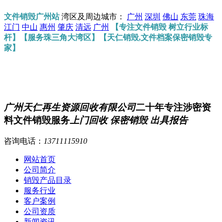
文件销毁广州站
湾区及周边城市：
广州
深圳
佛山
东莞
珠海
江门
中山
惠州
肇庆
清远
广州
【专注文件销毁 树立行业标
杆】【服务珠三角大湾区】【天仁销毁,文件档案保密销毁专
家】
广州天仁再生资源回收有限公司
二十年专注涉密资
料文件销毁服务
上门回收 保密销毁 出具报告
咨询电话：
13711115910
网站首页
公司简介
销毁产品目录
服务行业
客户案例
公司资质
新闻资讯