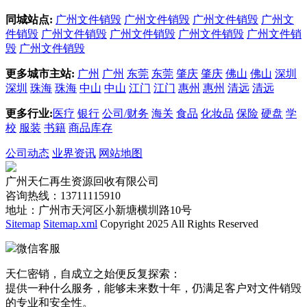
同城站点:
广州文件销毁
广州文件销毁
广州文件销毁
广州文
件销毁
广州文件销毁
广州文件销毁
广州文件销毁
广州文件销
毁
广州文件销毁
更多城市主站:
广州
广州
东莞
东莞
肇庆
肇庆
佛山
佛山
深圳
深圳
珠海
珠海
中山
中山
江门
江门
惠州
惠州
清远
清远
更多行业:
医疗
银行
公司/财务
海关
食品
化妆品
保险
硬盘
学
校
服装
书籍
商品库存
公司动态
业界资讯
网站地图
广州天仁再生资源回收有限公司
咨询热线：13711115910
地址：广州市天河区小新塘横圳路10号
Sitemap
Sitemap.xml
Copyright 2025 All Rights Reserved
微信客服
天仁密销，自成立之始便反复探索：
提供一种什么服务，能够未来数十年，仍满足客户对文件销毁
的专业和安全性。