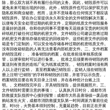
除，那么双方就不再有履行合同的义务。因此，销毁原件可以
避免未来可能出现的纠纷。此外，销毁原件也可以保护双方的
隐私权和商业秘密。然而，这并不意味着在任何情况下都应该
销毁原件。望在办公室提供永久和安全的文件销毁解决方案，
以便每天安全处理过期的机密文件，定期的纸质文件销毁服务
是最好的选择。你和你的同事不需要每天花很多宝贵的时间用
碎纸机打破任何过期的机密文件。文件销毁公司建议您将过期
的机密文件废纸存储在锁定的回收箱中。这些机密文件的回收
箱是专门定制的，可以安全地存储各种过期的机密纸质文件。
没有回收箱钥匙的人将无法查看内部机密文件。二、文件档案
的销毁流程： 、准备销毁的档案，在批准前须单独系统保
管，以便审批时可以进行备查。、批准之后须要将待销毁的档
案送到有资质的造纸厂化为纸浆或焚毁。、销毁档案时须有两
人以上进行监销， 直至档案确已销毁后，监销人须在销毁清
册上注明“已销毁”的字样和销毁的日期，并签字以示负责。、
档案销毁后要在有关目录上注销，并在各种统计台账上注
明。、文档销毁完毕后，开具销毁报告，提供视频照片。三、
文件销毁时需要注意的事项： 、认真执月日时分，成都市消
防救援支队指挥中心接到报警：成都市大邑县唐场镇一废品收
购站发生火灾，成都市消防救援支队第一时间调派力量前往处
置。时6分，火势基本得到控制，无蔓延趋势，目前正在开展