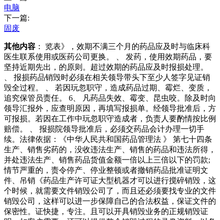
电脑
下一篇:
固废
其他内容
： 览表》，效期不满三个月的药品应及时与临床科
医生联系使用或医药公司更换。 、 发药，使用效期药品，要
坚持近期先出，的原则。超过效期的药品应及时报损处理。
、 报损药品销毁时必须在相关领导带头下至少人签字见证销
毁全过程。 、 若因玩忽职守，造成药品过期、霉烂、变质，
追究保管员责任。 6、 凡药品失效、霉变、昆虫咬。除及时向
领导汇报外，应查明原因，再填写报损单。经领导批准后，方
可报损。若因在工作中玩忽职守造成者，负责人要酌情按比例
赔偿。 、 报损院领导批准后，必须交药品会计办理一切手
续。法律依据：《中华人民共和国药品管理法 》 第七十四条
生产、销售劣药的，没收违法生产、销售的药品和违法所得，
并处违法生产、销售药品货值金额一倍以上三倍以下的罚款;
情节严重的，责令停产、停业整顿或者撤销药品批准证明文
件、吊销《药品生产许可证大型机器才可以进行搅碎销毁，这
个时候，就需要文件销毁公司了，而且还必须要找专业的文件
销毁公司，这样可以进一步保障自己的合法权益，保证文件的
保密性。证快捷，专注。且可以开具销毁业务的正规销毁证