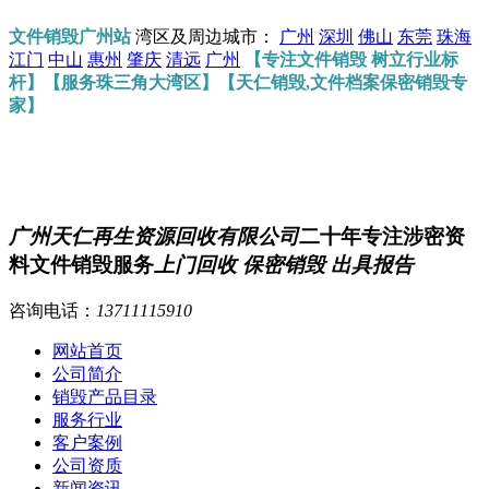
文件销毁广州站
湾区及周边城市：
广州
深圳
佛山
东莞
珠海
江门
中山
惠州
肇庆
清远
广州
【专注文件销毁 树立行业标
杆】【服务珠三角大湾区】【天仁销毁,文件档案保密销毁专
家】
广州天仁再生资源回收有限公司
二十年专注涉密资
料文件销毁服务
上门回收 保密销毁 出具报告
咨询电话：
13711115910
网站首页
公司简介
销毁产品目录
服务行业
客户案例
公司资质
新闻资讯