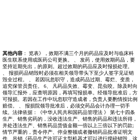
其他内容
： 览表》，效期不满三个月的药品应及时与临床科
医生联系使用或医药公司更换。 、 发药，使用效期药品，要
坚持近期先出，的原则。超过效期的药品应及时报损处理。
、 报损药品销毁时必须在相关领导带头下至少人签字见证销
毁全过程。 、 若因玩忽职守，造成药品过期、霉烂、变质，
追究保管员责任。 6、 凡药品失效、霉变、昆虫咬。除及时向
领导汇报外，应查明原因，再填写报损单。经领导批准后，方
可报损。若因在工作中玩忽职守造成者，负责人要酌情按比例
赔偿。 、 报损院领导批准后，必须交药品会计办理一切手
续。法律依据：《中华人民共和国药品管理法 》 第七十四条
生产、销售劣药的，没收违法生产、销售的药品和违法所得，
并处违法生产、销售药品货值金额一倍以上三倍以下的罚款;
情节严重的，责令停产、停业整顿或者撤销药品批准证明文
件、吊销《药品生产许可证大型机器才可以进行搅碎销毁，这