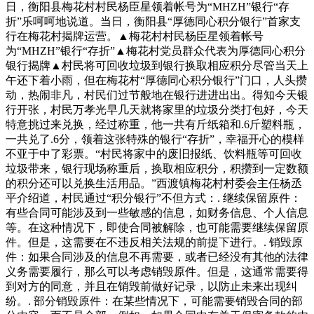
日，衡阳县梅花村村民杨臣星领着帐号为“MHZH”银行“存
折”乐呵呵地说道。当日，衡阳县“厚德同心积分银行”首家支
行在梅花村揭牌运营。▲梅花村村民杨臣星领着帐号
为“MHZH”银行“存折”▲梅花村党员群众代表为厚德同心积分
银行揭牌▲村民将可回收垃圾到银行换取相应积分尽管当天上
午还下着小雨，但在梅花村“厚德同心积分银行”门口，人头攒
动，热闹非凡，村民们过节般地在银行进进出出。得知今天银
行开张，村民万孝光早几天就将家里的垃圾分类打包好，今天
特意挑过来兑换，经过称重，他一共有斤纸箱和.6斤塑料瓶，
一共兑了.6分，领着这张特殊的银行“存折”，幸福开心的模样
不亚于中了彩票。“村民将家中的废旧报纸、饮料瓶等可回收
垃圾带来，银行现场称重后，换取相应积分，积攒到一定数额
的积分还可以兑换生活用品。”西渡镇梅花村村委会主任杨丞
平介绍道，村民通过“积分银行”不但方式：. 继续保留原件：
有些合同可能涉及到一些敏感的信息，如财务信息、个人信息
等。在这种情况下，即使合同被解除，也可能需要继续保留原
件。但是，这需要在不违反相关法规的前提下进行。. 销毁原
件：如果合同涉及的信息不再需要，或者已经没有其他的法律
义务需要履行，那么可以考虑销毁原件。但是，这通常需要得
到对方的同意，并且在销毁前做好记录，以防止未来出现纠
纷。. 部分销毁原件：在某些情况下，可能需要销毁合同的部