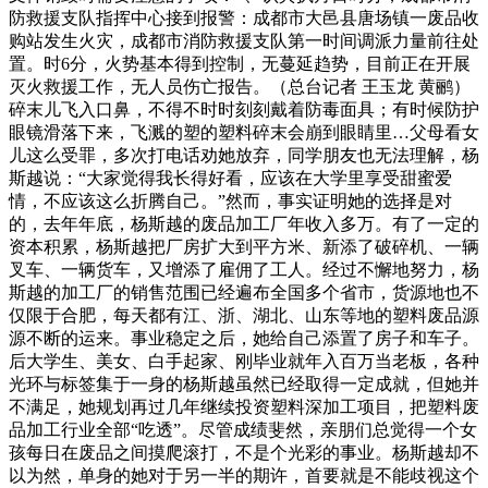
防救援支队指挥中心接到报警：成都市大邑县唐场镇一废品收
购站发生火灾，成都市消防救援支队第一时间调派力量前往处
置。时6分，火势基本得到控制，无蔓延趋势，目前正在开展
灭火救援工作，无人员伤亡报告。（总台记者 王玉龙 黄鹂）
碎末儿飞入口鼻，不得不时时刻刻戴着防毒面具；有时候防护
眼镜滑落下来，飞溅的塑的塑料碎末会崩到眼睛里…父母看女
儿这么受罪，多次打电话劝她放弃，同学朋友也无法理解，杨
斯越说：“大家觉得我长得好看，应该在大学里享受甜蜜爱
情，不应该这么折腾自己。”然而，事实证明她的选择是对
的，去年年底，杨斯越的废品加工厂年收入多万。有了一定的
资本积累，杨斯越把厂房扩大到平方米、新添了破碎机、一辆
叉车、一辆货车，又增添了雇佣了工人。经过不懈地努力，杨
斯越的加工厂的销售范围已经遍布全国多个省市，货源地也不
仅限于合肥，每天都有江、浙、湖北、山东等地的塑料废品源
源不断的运来。事业稳定之后，她给自己添置了房子和车子。
后大学生、美女、白手起家、刚毕业就年入百万当老板，各种
光环与标签集于一身的杨斯越虽然已经取得一定成就，但她并
不满足，她规划再过几年继续投资塑料深加工项目，把塑料废
品加工行业全部“吃透”。尽管成绩斐然，亲朋们总觉得一个女
孩每日在废品之间摸爬滚打，不是个光彩的事业。杨斯越却不
以为然，单身的她对于另一半的期许，首要就是不能歧视这个