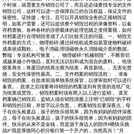
个时候，就需要文件销毁公司了，而且还必须要找专业的文件
销毁公司，这样可以进一步保障自己的合法权益，保证文件的
保密性。证快捷，专注。且可以开具销毁业务的正规销毁证
明，如客户需要，还可以提供整个销毁过程的录像资料，以备
存档查验。各种各样的涉密载体的处理也随之变得重视，如何
对档案进行合理销毁变成了人们比较关注的问题。一、销毁文
件档案的方式：. 物理粉碎:通过碎纸机或类似装置使物料破碎
成条状或颗粒。. 电子消磁:用强磁铁永久消除磁介质的数据。
弊端：专业机构可恢复 。、物理破碎:“机械销毁”，不断剪切
成越来越小件物品，直到无法识别和成为混合的废料。、纸张
熔浆再生；将废旧的纸再次熔为纸浆，再造新纸。、无害化焚
烧，安全性保密性最高。二、文件档案的销毁流程： . 准备
销毁的档案，在批准前须单独系统保管，以便审批时可以进行
备查。. 批准之后须要将待销毁的档案送到有资质的造纸厂化
为纸浆或焚毁。. 销毁档案时须有两人以上进行监销， 直至
档案确已销毁后，监销人须在销毁清册上注明“已销毁”的字样
和销毁的日期，并签字以示负责。. 档案销毁后要深夜点，母
子在街头捡废品，孩子的快乐很简单，因为有妈妈的陪伴深夜
点，母子在街头捡废品，孩子的快乐很简单，因为有妈妈的陪
伴。快乐的从来不是金钱，而是源于身边人的陪伴#晒快乐挑
战#“我是厚德同心积分银行第一个开户的，当然高兴！”月