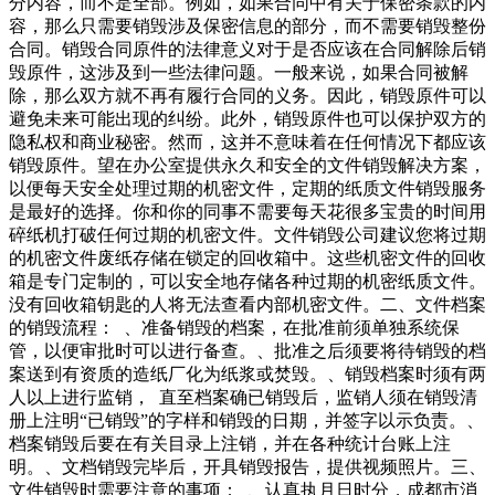
分内容，而不是全部。例如，如果合同中有关于保密条款的内
容，那么只需要销毁涉及保密信息的部分，而不需要销毁整份
合同。销毁合同原件的法律意义对于是否应该在合同解除后销
毁原件，这涉及到一些法律问题。一般来说，如果合同被解
除，那么双方就不再有履行合同的义务。因此，销毁原件可以
避免未来可能出现的纠纷。此外，销毁原件也可以保护双方的
隐私权和商业秘密。然而，这并不意味着在任何情况下都应该
销毁原件。望在办公室提供永久和安全的文件销毁解决方案，
以便每天安全处理过期的机密文件，定期的纸质文件销毁服务
是最好的选择。你和你的同事不需要每天花很多宝贵的时间用
碎纸机打破任何过期的机密文件。文件销毁公司建议您将过期
的机密文件废纸存储在锁定的回收箱中。这些机密文件的回收
箱是专门定制的，可以安全地存储各种过期的机密纸质文件。
没有回收箱钥匙的人将无法查看内部机密文件。二、文件档案
的销毁流程： 、准备销毁的档案，在批准前须单独系统保
管，以便审批时可以进行备查。、批准之后须要将待销毁的档
案送到有资质的造纸厂化为纸浆或焚毁。、销毁档案时须有两
人以上进行监销， 直至档案确已销毁后，监销人须在销毁清
册上注明“已销毁”的字样和销毁的日期，并签字以示负责。、
档案销毁后要在有关目录上注销，并在各种统计台账上注
明。、文档销毁完毕后，开具销毁报告，提供视频照片。三、
文件销毁时需要注意的事项： 、认真执月日时分，成都市消