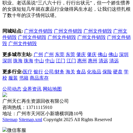
职业。老话虽说“三八六十行，行行出状元”，但一个娇生惯养
的女孩短短几年就在废品行业做得风生水起，让我们这些扎根
了数十年的汉子情何以堪。
同城站点:
广州文件销毁
广州文件销毁
广州文件销毁
广州文
件销毁
广州文件销毁
广州文件销毁
广州文件销毁
广州文件销
毁
广州文件销毁
更多城市主站:
广州
广州
东莞
东莞
肇庆
肇庆
佛山
佛山
深圳
深圳
珠海
珠海
中山
中山
江门
江门
惠州
惠州
清远
清远
更多行业:
医疗
银行
公司/财务
海关
食品
化妆品
保险
硬盘
学
校
服装
书籍
商品库存
公司动态
业界资讯
网站地图
广州天仁再生资源回收有限公司
咨询热线：13711115910
地址：广州市天河区小新塘横圳路10号
Sitemap
Sitemap.xml
Copyright 2025 All Rights Reserved
微信客服