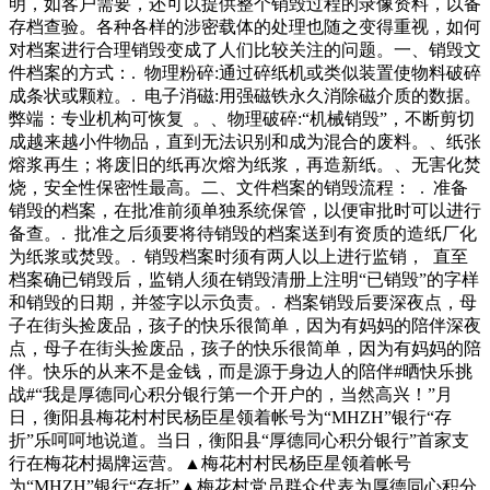
明，如客户需要，还可以提供整个销毁过程的录像资料，以备
存档查验。各种各样的涉密载体的处理也随之变得重视，如何
对档案进行合理销毁变成了人们比较关注的问题。一、销毁文
件档案的方式：. 物理粉碎:通过碎纸机或类似装置使物料破碎
成条状或颗粒。. 电子消磁:用强磁铁永久消除磁介质的数据。
弊端：专业机构可恢复 。、物理破碎:“机械销毁”，不断剪切
成越来越小件物品，直到无法识别和成为混合的废料。、纸张
熔浆再生；将废旧的纸再次熔为纸浆，再造新纸。、无害化焚
烧，安全性保密性最高。二、文件档案的销毁流程： . 准备
销毁的档案，在批准前须单独系统保管，以便审批时可以进行
备查。. 批准之后须要将待销毁的档案送到有资质的造纸厂化
为纸浆或焚毁。. 销毁档案时须有两人以上进行监销， 直至
档案确已销毁后，监销人须在销毁清册上注明“已销毁”的字样
和销毁的日期，并签字以示负责。. 档案销毁后要深夜点，母
子在街头捡废品，孩子的快乐很简单，因为有妈妈的陪伴深夜
点，母子在街头捡废品，孩子的快乐很简单，因为有妈妈的陪
伴。快乐的从来不是金钱，而是源于身边人的陪伴#晒快乐挑
战#“我是厚德同心积分银行第一个开户的，当然高兴！”月
日，衡阳县梅花村村民杨臣星领着帐号为“MHZH”银行“存
折”乐呵呵地说道。当日，衡阳县“厚德同心积分银行”首家支
行在梅花村揭牌运营。▲梅花村村民杨臣星领着帐号
为“MHZH”银行“存折”▲梅花村党员群众代表为厚德同心积分