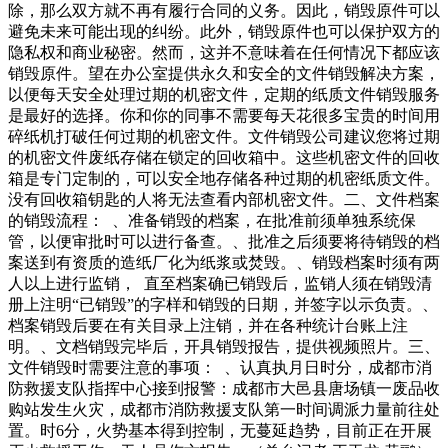
除，那么双方就不再有履行合同的义务。因此，销毁原件可以
避免未来可能出现的纠纷。此外，销毁原件也可以保护双方的
隐私权和商业秘密。然而，这并不意味着在任何情况下都应该
销毁原件。望在办公室提供永久和安全的文件销毁解决方案，
以便每天安全处理过期的机密文件，定期的纸质文件销毁服务
是最好的选择。你和你的同事不需要每天花很多宝贵的时间用
碎纸机打破任何过期的机密文件。文件销毁公司建议您将过期
的机密文件废纸存储在锁定的回收箱中。这些机密文件的回收
箱是专门定制的，可以安全地存储各种过期的机密纸质文件。
没有回收箱钥匙的人将无法查看内部机密文件。二、文件档案
的销毁流程： 、准备销毁的档案，在批准前须单独系统保
管，以便审批时可以进行备查。、批准之后须要将待销毁的档
案送到有资质的造纸厂化为纸浆或焚毁。、销毁档案时须有两
人以上进行监销， 直至档案确已销毁后，监销人须在销毁清
册上注明“已销毁”的字样和销毁的日期，并签字以示负责。、
档案销毁后要在有关目录上注销，并在各种统计台账上注
明。、文档销毁完毕后，开具销毁报告，提供视频照片。三、
文件销毁时需要注意的事项： 、认真执月日时分，成都市消
防救援支队指挥中心接到报警：成都市大邑县唐场镇一废品收
购站发生火灾，成都市消防救援支队第一时间调派力量前往处
置。时6分，火势基本得到控制，无蔓延趋势，目前正在开展