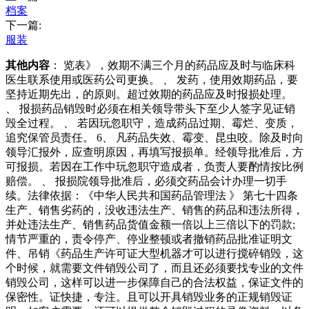
档案
下一篇:
服装
其他内容
： 览表》，效期不满三个月的药品应及时与临床科
医生联系使用或医药公司更换。 、 发药，使用效期药品，要
坚持近期先出，的原则。超过效期的药品应及时报损处理。
、 报损药品销毁时必须在相关领导带头下至少人签字见证销
毁全过程。 、 若因玩忽职守，造成药品过期、霉烂、变质，
追究保管员责任。 6、 凡药品失效、霉变、昆虫咬。除及时向
领导汇报外，应查明原因，再填写报损单。经领导批准后，方
可报损。若因在工作中玩忽职守造成者，负责人要酌情按比例
赔偿。 、 报损院领导批准后，必须交药品会计办理一切手
续。法律依据：《中华人民共和国药品管理法 》 第七十四条
生产、销售劣药的，没收违法生产、销售的药品和违法所得，
并处违法生产、销售药品货值金额一倍以上三倍以下的罚款;
情节严重的，责令停产、停业整顿或者撤销药品批准证明文
件、吊销《药品生产许可证大型机器才可以进行搅碎销毁，这
个时候，就需要文件销毁公司了，而且还必须要找专业的文件
销毁公司，这样可以进一步保障自己的合法权益，保证文件的
保密性。证快捷，专注。且可以开具销毁业务的正规销毁证