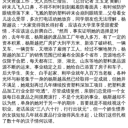
灭火救援工作，无人员伤亡报告。（总台记者 王玉龙 黄鹂）
碎末儿飞入口鼻，不得不时时刻刻戴着防毒面具；有时候防护
眼镜滑落下来，飞溅的塑的塑料碎末会崩到眼睛里…父母看女
儿这么受罪，多次打电话劝她放弃，同学朋友也无法理解，杨
斯越说：“大家觉得我长得好看，应该在大学里享受甜蜜爱
情，不应该这么折腾自己。”然而，事实证明她的选择是对
的，去年年底，杨斯越的废品加工厂年收入多万。有了一定的
资本积累，杨斯越把厂房扩大到平方米、新添了破碎机、一辆
叉车、一辆货车，又增添了雇佣了工人。经过不懈地努力，杨
斯越的加工厂的销售范围已经遍布全国多个省市，货源地也不
仅限于合肥，每天都有江、浙、湖北、山东等地的塑料废品源
源不断的运来。事业稳定之后，她给自己添置了房子和车子。
后大学生、美女、白手起家、刚毕业就年入百万当老板，各种
光环与标签集于一身的杨斯越虽然已经取得一定成就，但她并
不满足，她规划再过几年继续投资塑料深加工项目，把塑料废
品加工行业全部“吃透”。尽管成绩斐然，亲朋们总觉得一个女
孩每日在废品之间摸爬滚打，不是个光彩的事业。杨斯越却不
以为然，单身的她对于另一半的期许，首要就是不能歧视这个
职业。老话虽说“三八六十行，行行出状元”，但一个娇生惯养
的女孩短短几年就在废品行业做得风生水起，让我们这些扎根
了数十年的汉子情何以堪。