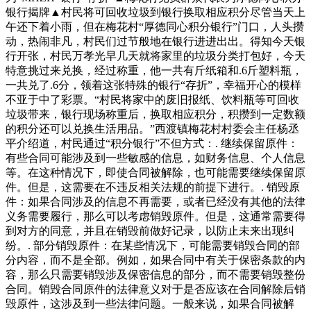
银行揭牌▲村民将可回收垃圾到银行换取相应积分尽管当天上
午还下着小雨，但在梅花村“厚德同心积分银行”门口，人头攒
动，热闹非凡，村民们过节般地在银行进进出出。得知今天银
行开张，村民万孝光早几天就将家里的垃圾分类打包好，今天
特意挑过来兑换，经过称重，他一共有斤纸箱和.6斤塑料瓶，
一共兑了.6分，领着这张特殊的银行“存折”，幸福开心的模样
不亚于中了彩票。“村民将家中的废旧报纸、饮料瓶等可回收
垃圾带来，银行现场称重后，换取相应积分，积攒到一定数额
的积分还可以兑换生活用品。”西渡镇梅花村村委会主任杨丞
平介绍道，村民通过“积分银行”不但方式：. 继续保留原件：
有些合同可能涉及到一些敏感的信息，如财务信息、个人信息
等。在这种情况下，即使合同被解除，也可能需要继续保留原
件。但是，这需要在不违反相关法规的前提下进行。. 销毁原
件：如果合同涉及的信息不再需要，或者已经没有其他的法律
义务需要履行，那么可以考虑销毁原件。但是，这通常需要得
到对方的同意，并且在销毁前做好记录，以防止未来出现纠
纷。. 部分销毁原件：在某些情况下，可能需要销毁合同的部
分内容，而不是全部。例如，如果合同中有关于保密条款的内
容，那么只需要销毁涉及保密信息的部分，而不需要销毁整份
合同。销毁合同原件的法律意义对于是否应该在合同解除后销
毁原件，这涉及到一些法律问题。一般来说，如果合同被解