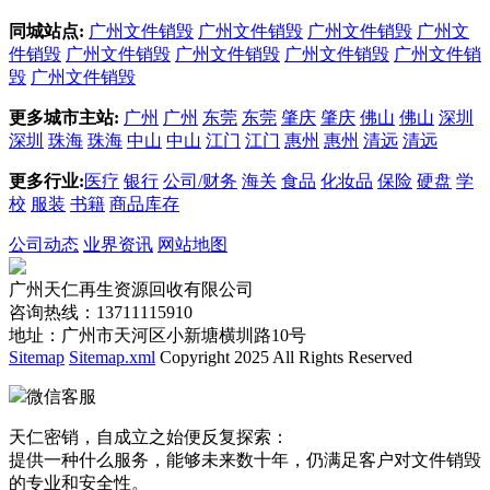
同城站点:
广州文件销毁
广州文件销毁
广州文件销毁
广州文
件销毁
广州文件销毁
广州文件销毁
广州文件销毁
广州文件销
毁
广州文件销毁
更多城市主站:
广州
广州
东莞
东莞
肇庆
肇庆
佛山
佛山
深圳
深圳
珠海
珠海
中山
中山
江门
江门
惠州
惠州
清远
清远
更多行业:
医疗
银行
公司/财务
海关
食品
化妆品
保险
硬盘
学
校
服装
书籍
商品库存
公司动态
业界资讯
网站地图
广州天仁再生资源回收有限公司
咨询热线：13711115910
地址：广州市天河区小新塘横圳路10号
Sitemap
Sitemap.xml
Copyright 2025 All Rights Reserved
微信客服
天仁密销，自成立之始便反复探索：
提供一种什么服务，能够未来数十年，仍满足客户对文件销毁
的专业和安全性。