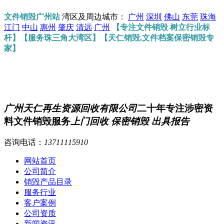
文件销毁广州站
湾区及周边城市：
广州
深圳
佛山
东莞
珠海
江门
中山
惠州
肇庆
清远
广州
【专注文件销毁 树立行业标
杆】【服务珠三角大湾区】【天仁销毁,文件档案保密销毁专
家】
广州天仁再生资源回收有限公司
二十年专注涉密资
料文件销毁服务
上门回收 保密销毁 出具报告
咨询电话：
13711115910
网站首页
公司简介
销毁产品目录
服务行业
客户案例
公司资质
新闻资讯