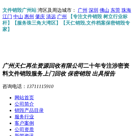
文件销毁广州站
湾区及周边城市：
广州
深圳
佛山
东莞
珠海
江门
中山
惠州
肇庆
清远
广州
【专注文件销毁 树立行业标
杆】【服务珠三角大湾区】【天仁销毁,文件档案保密销毁专
家】
广州天仁再生资源回收有限公司
二十年专注涉密资
料文件销毁服务
上门回收 保密销毁 出具报告
咨询电话：
13711115910
网站首页
公司简介
销毁产品目录
服务行业
客户案例
公司资质
新闻资讯