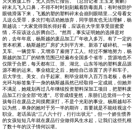
灭火救援工作，无人员伤亡报告。（总台记者 王玉龙 黄鹂）
碎末儿飞入口鼻，不得不时时刻刻戴着防毒面具；有时候防护
眼镜滑落下来，飞溅的塑的塑料碎末会崩到眼睛里…父母看女
儿这么受罪，多次打电话劝她放弃，同学朋友也无法理解，杨
斯越说：“大家觉得我长得好看，应该在大学里享受甜蜜爱
情，不应该这么折腾自己。”然而，事实证明她的选择是对
的，去年年底，杨斯越的废品加工厂年收入多万。有了一定的
资本积累，杨斯越把厂房扩大到平方米、新添了破碎机、一辆
叉车、一辆货车，又增添了雇佣了工人。经过不懈地努力，杨
斯越的加工厂的销售范围已经遍布全国多个省市，货源地也不
仅限于合肥，每天都有江、浙、湖北、山东等地的塑料废品源
源不断的运来。事业稳定之后，她给自己添置了房子和车子。
后大学生、美女、白手起家、刚毕业就年入百万当老板，各种
光环与标签集于一身的杨斯越虽然已经取得一定成就，但她并
不满足，她规划再过几年继续投资塑料深加工项目，把塑料废
品加工行业全部“吃透”。尽管成绩斐然，亲朋们总觉得一个女
孩每日在废品之间摸爬滚打，不是个光彩的事业。杨斯越却不
以为然，单身的她对于另一半的期许，首要就是不能歧视这个
职业。老话虽说“三八六十行，行行出状元”，但一个娇生惯养
的女孩短短几年就在废品行业做得风生水起，让我们这些扎根
了数十年的汉子情何以堪。