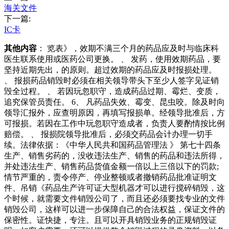
海关文件
下一篇:
IC卡
其他内容
： 览表》，效期不满三个月的药品应及时与临床科
医生联系使用或医药公司更换。 、 发药，使用效期药品，要
坚持近期先出，的原则。超过效期的药品应及时报损处理。
、 报损药品销毁时必须在相关领导带头下至少人签字见证销
毁全过程。 、 若因玩忽职守，造成药品过期、霉烂、变质，
追究保管员责任。 6、 凡药品失效、霉变、昆虫咬。除及时向
领导汇报外，应查明原因，再填写报损单。经领导批准后，方
可报损。若因在工作中玩忽职守造成者，负责人要酌情按比例
赔偿。 、 报损院领导批准后，必须交药品会计办理一切手
续。法律依据：《中华人民共和国药品管理法 》 第七十四条
生产、销售劣药的，没收违法生产、销售的药品和违法所得，
并处违法生产、销售药品货值金额一倍以上三倍以下的罚款;
情节严重的，责令停产、停业整顿或者撤销药品批准证明文
件、吊销《药品生产许可证大型机器才可以进行搅碎销毁，这
个时候，就需要文件销毁公司了，而且还必须要找专业的文件
销毁公司，这样可以进一步保障自己的合法权益，保证文件的
保密性。证快捷，专注。且可以开具销毁业务的正规销毁证