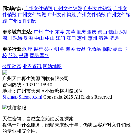
同城站点:
广州文件销毁
广州文件销毁
广州文件销毁
广州文
件销毁
广州文件销毁
广州文件销毁
广州文件销毁
广州文件销
毁
广州文件销毁
更多城市主站:
广州
广州
东莞
东莞
肇庆
肇庆
佛山
佛山
深圳
深圳
珠海
珠海
中山
中山
江门
江门
惠州
惠州
清远
清远
更多行业:
医疗
银行
公司/财务
海关
食品
化妆品
保险
硬盘
学
校
服装
书籍
商品库存
公司动态
业界资讯
网站地图
广州天仁再生资源回收有限公司
咨询热线：13711115910
地址：广州市天河区小新塘横圳路10号
Sitemap
Sitemap.xml
Copyright 2025 All Rights Reserved
微信客服
天仁密销，自成立之始便反复探索：
提供一种什么服务，能够未来数十年，仍满足客户对文件销毁
的专业和安全性。