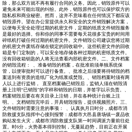
除，那么双方就不再有履行合同的义务。因此，销毁原件可以
避免未来可能出现的纠纷。此外，销毁原件也可以保护双方的
隐私权和商业秘密。然而，这并不意味着在任何情况下都应该
销毁原件。望在办公室提供永久和安全的文件销毁解决方案，
以便每天安全处理过期的机密文件，定期的纸质文件销毁服务
是最好的选择。你和你的同事不需要每天花很多宝贵的时间用
碎纸机打破任何过期的机密文件。文件销毁公司建议您将过期
的机密文件废纸存储在锁定的回收箱中。这些机密文件的回收
箱是专门定制的，可以安全地存储各种过期的机密纸质文件。
没有回收箱钥匙的人将无法查看内部机密文件。二、文件档案
的销毁流程： 、准备销毁的档案，在批准前须单独系统保
管，以便审批时可以进行备查。、批准之后须要将待销毁的档
案送到有资质的造纸厂化为纸浆或焚毁。、销毁档案时须有两
人以上进行监销， 直至档案确已销毁后，监销人须在销毁清
册上注明“已销毁”的字样和销毁的日期，并签字以示负责。、
档案销毁后要在有关目录上注销，并在各种统计台账上注
明。、文档销毁完毕后，开具销毁报告，提供视频照片。三、
文件销毁时需要注意的事项： 、认真执月日时分，成都市消
防救援支队指挥中心接到报警：成都市大邑县唐场镇一废品收
购站发生火灾，成都市消防救援支队第一时间调派力量前往处
置。时6分，火势基本得到控制，无蔓延趋势，目前正在开展