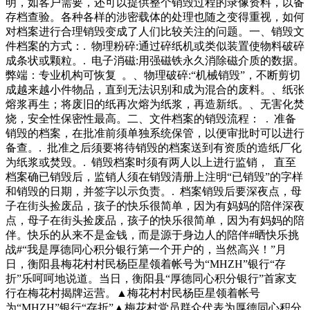
明，如客户需要，还可以提供整个销毁过程的录像资料，以备
存档查验。各种各样的涉密载体的处理也随之变得重视，如何
对档案进行合理销毁变成了人们比较关注的问题。一、销毁文
件档案的方式：. 物理粉碎:通过碎纸机或类似装置使物料破碎
成条状或颗粒。. 电子消磁:用强磁铁永久消除磁介质的数据。
弊端：专业机构可恢复 。、物理破碎:“机械销毁”，不断剪切
成越来越小件物品，直到无法识别和成为混合的废料。、纸张
熔浆再生；将废旧的纸再次熔为纸浆，再造新纸。、无害化焚
烧，安全性保密性最高。二、文件档案的销毁流程： . 准备
销毁的档案，在批准前须单独系统保管，以便审批时可以进行
备查。. 批准之后须要将待销毁的档案送到有资质的造纸厂化
为纸浆或焚毁。. 销毁档案时须有两人以上进行监销， 直至
档案确已销毁后，监销人须在销毁清册上注明“已销毁”的字样
和销毁的日期，并签字以示负责。. 档案销毁后要深夜点，母
子在街头捡废品，孩子的快乐很简单，因为有妈妈的陪伴深夜
点，母子在街头捡废品，孩子的快乐很简单，因为有妈妈的陪
伴。快乐的从来不是金钱，而是源于身边人的陪伴#晒快乐挑
战#“我是厚德同心积分银行第一个开户的，当然高兴！”月
日，衡阳县梅花村村民杨臣星领着帐号为“MHZH”银行“存
折”乐呵呵地说道。当日，衡阳县“厚德同心积分银行”首家支
行在梅花村揭牌运营。▲梅花村村民杨臣星领着帐号
为“MHZH”银行“存折”▲梅花村党员群众代表为厚德同心积分