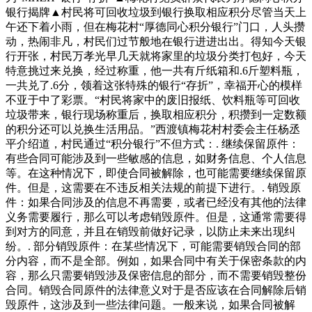
银行揭牌▲村民将可回收垃圾到银行换取相应积分尽管当天上
午还下着小雨，但在梅花村“厚德同心积分银行”门口，人头攒
动，热闹非凡，村民们过节般地在银行进进出出。得知今天银
行开张，村民万孝光早几天就将家里的垃圾分类打包好，今天
特意挑过来兑换，经过称重，他一共有斤纸箱和.6斤塑料瓶，
一共兑了.6分，领着这张特殊的银行“存折”，幸福开心的模样
不亚于中了彩票。“村民将家中的废旧报纸、饮料瓶等可回收
垃圾带来，银行现场称重后，换取相应积分，积攒到一定数额
的积分还可以兑换生活用品。”西渡镇梅花村村委会主任杨丞
平介绍道，村民通过“积分银行”不但方式：. 继续保留原件：
有些合同可能涉及到一些敏感的信息，如财务信息、个人信息
等。在这种情况下，即使合同被解除，也可能需要继续保留原
件。但是，这需要在不违反相关法规的前提下进行。. 销毁原
件：如果合同涉及的信息不再需要，或者已经没有其他的法律
义务需要履行，那么可以考虑销毁原件。但是，这通常需要得
到对方的同意，并且在销毁前做好记录，以防止未来出现纠
纷。. 部分销毁原件：在某些情况下，可能需要销毁合同的部
分内容，而不是全部。例如，如果合同中有关于保密条款的内
容，那么只需要销毁涉及保密信息的部分，而不需要销毁整份
合同。销毁合同原件的法律意义对于是否应该在合同解除后销
毁原件，这涉及到一些法律问题。一般来说，如果合同被解