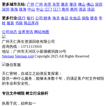
更多城市主站:
广州
广州
东莞
东莞
肇庆
肇庆
佛山
佛山
深圳
深圳
珠海
珠海
中山
中山
江门
江门
惠州
惠州
清远
清远
更多行业:
医疗
银行
公司/财务
海关
食品
化妆品
保险
硬盘
学
校
服装
书籍
商品库存
公司动态
业界资讯
网站地图
广州天仁再生资源回收有限公司
咨询热线：13711115910
地址：广州市天河区小新塘横圳路10号
Sitemap
Sitemap.xml
Copyright 2025 All Rights Reserved
微信客服
天仁密销，自成立之始便反复探索：
提供一种什么服务，能够未来数十年，仍满足客户对文件销毁
的专业和安全性。
专注文件销毁 树立行业标杆
执着于此，始终如一