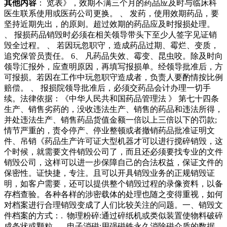
其他内容
： 览表》，效期不满三个月的药品应及时与临床科
医生联系使用或医药公司更换。 、 发药，使用效期药品，要
坚持近期先出，的原则。超过效期的药品应及时报损处理。
、 报损药品销毁时必须在相关领导带头下至少人签字见证销
毁全过程。 、 若因玩忽职守，造成药品过期、霉烂、变质，
追究保管员责任。 6、 凡药品失效、霉变、昆虫咬。除及时向
领导汇报外，应查明原因，再填写报损单。经领导批准后，方
可报损。若因在工作中玩忽职守造成者，负责人要酌情按比例
赔偿。 、 报损院领导批准后，必须交药品会计办理一切手
续。法律依据：《中华人民共和国药品管理法 》 第七十四条
生产、销售劣药的，没收违法生产、销售的药品和违法所得，
并处违法生产、销售药品货值金额一倍以上三倍以下的罚款;
情节严重的，责令停产、停业整顿或者撤销药品批准证明文
件、吊销《药品生产许可证大型机器才可以进行搅碎销毁，这
个时候，就需要文件销毁公司了，而且还必须要找专业的文件
销毁公司，这样可以进一步保障自己的合法权益，保证文件的
保密性。证快捷，专注。且可以开具销毁业务的正规销毁证
明，如客户需要，还可以提供整个销毁过程的录像资料，以备
存档查验。各种各样的涉密载体的处理也随之变得重视，如何
对档案进行合理销毁变成了人们比较关注的问题。一、销毁文
件档案的方式：. 物理粉碎:通过碎纸机或类似装置使物料破碎
成条状或颗粒。. 电子消磁:用强磁铁永久消除磁介质的数据。