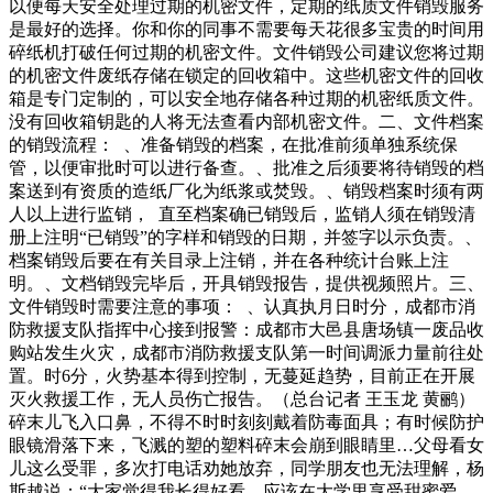
以便每天安全处理过期的机密文件，定期的纸质文件销毁服务
是最好的选择。你和你的同事不需要每天花很多宝贵的时间用
碎纸机打破任何过期的机密文件。文件销毁公司建议您将过期
的机密文件废纸存储在锁定的回收箱中。这些机密文件的回收
箱是专门定制的，可以安全地存储各种过期的机密纸质文件。
没有回收箱钥匙的人将无法查看内部机密文件。二、文件档案
的销毁流程： 、准备销毁的档案，在批准前须单独系统保
管，以便审批时可以进行备查。、批准之后须要将待销毁的档
案送到有资质的造纸厂化为纸浆或焚毁。、销毁档案时须有两
人以上进行监销， 直至档案确已销毁后，监销人须在销毁清
册上注明“已销毁”的字样和销毁的日期，并签字以示负责。、
档案销毁后要在有关目录上注销，并在各种统计台账上注
明。、文档销毁完毕后，开具销毁报告，提供视频照片。三、
文件销毁时需要注意的事项： 、认真执月日时分，成都市消
防救援支队指挥中心接到报警：成都市大邑县唐场镇一废品收
购站发生火灾，成都市消防救援支队第一时间调派力量前往处
置。时6分，火势基本得到控制，无蔓延趋势，目前正在开展
灭火救援工作，无人员伤亡报告。（总台记者 王玉龙 黄鹂）
碎末儿飞入口鼻，不得不时时刻刻戴着防毒面具；有时候防护
眼镜滑落下来，飞溅的塑的塑料碎末会崩到眼睛里…父母看女
儿这么受罪，多次打电话劝她放弃，同学朋友也无法理解，杨
斯越说：“大家觉得我长得好看，应该在大学里享受甜蜜爱