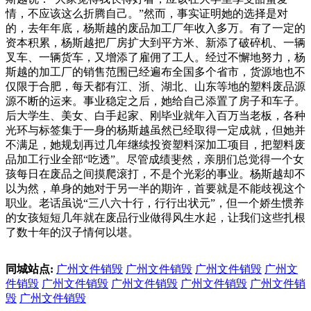
情，不应该这么折腾自己。”然而，事实证明她的选择是对
的，去年年底，杨斯越的废品加工厂年收入多万。有了一定的
资本积累，杨斯越把厂房扩大到平方米、新添了破碎机、一辆
叉车、一辆货车，又增添了雇佣了工人。经过不懈地努力，杨
斯越的加工厂的销售范围已经遍布全国多个省市，货源地也不
仅限于合肥，每天都有江、浙、湖北、山东等地的塑料废品源
源不断的运来。事业稳定之后，她给自己添置了房子和车子。
后大学生、美女、白手起家、刚毕业就年入百万当老板，各种
光环与标签集于一身的杨斯越虽然已经取得一定成就，但她并
不满足，她规划再过几年继续投资塑料深加工项目，把塑料废
品加工行业全部“吃透”。尽管成绩斐然，亲朋们总觉得一个女
孩每日在废品之间摸爬滚打，不是个光彩的事业。杨斯越却不
以为然，单身的她对于另一半的期许，首要就是不能歧视这个
职业。老话虽说“三八六十行，行行出状元”，但一个娇生惯养
的女孩短短几年就在废品行业做得风生水起，让我们这些扎根
了数十年的汉子情何以堪。
同城站点:
广州文件销毁
广州文件销毁
广州文件销毁
广州文
件销毁
广州文件销毁
广州文件销毁
广州文件销毁
广州文件销
毁
广州文件销毁