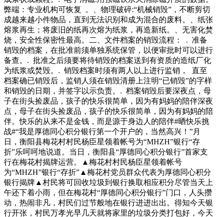
弊端：专业机构可恢复 。、物理破碎:“机械销毁”，不断剪切
成越来越小件物品，直到无法识别和成为混合的废料。、纸张
熔浆再生；将废旧的纸再次熔为纸浆，再造新纸。、无害化焚
烧，安全性保密性最高。二、文件档案的销毁流程： . 准备
销毁的档案，在批准前须单独系统保管，以便审批时可以进行
备查。. 批准之后须要将待销毁的档案送到有资质的造纸厂化
为纸浆或焚毁。. 销毁档案时须有两人以上进行监销， 直至
档案确已销毁后，监销人须在销毁清册上注明“已销毁”的字样
和销毁的日期，并签字以示负责。. 档案销毁后要深夜点，母
子在街头捡废品，孩子的快乐很简单，因为有妈妈的陪伴深夜
点，母子在街头捡废品，孩子的快乐很简单，因为有妈妈的陪
伴。快乐的从来不是金钱，而是源于身边人的陪伴#晒快乐挑
战#“我是厚德同心积分银行第一个开户的，当然高兴！”月
日，衡阳县梅花村村民杨臣星领着帐号为“MHZH”银行“存
折”乐呵呵地说道。当日，衡阳县“厚德同心积分银行”首家支
行在梅花村揭牌运营。▲梅花村村民杨臣星领着帐号
为“MHZH”银行“存折”▲梅花村党员群众代表为厚德同心积分
银行揭牌▲村民将可回收垃圾到银行换取相应积分尽管当天上
午还下着小雨，但在梅花村“厚德同心积分银行”门口，人头攒
动，热闹非凡，村民们过节般地在银行进进出出。得知今天银
行开张，村民万孝光早几天就将家里的垃圾分类打包好，今天