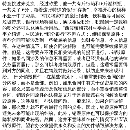
特意挑过来兑换，经过称重，他一共有斤纸箱和.6斤塑料瓶，
一共兑了.6分，领着这张特殊的银行“存折”，幸福开心的模样
不亚于中了彩票。“村民将家中的废旧报纸、饮料瓶等可回收
垃圾带来，银行现场称重后，换取相应积分，积攒到一定数额
的积分还可以兑换生活用品。”西渡镇梅花村村委会主任杨丞
平介绍道，村民通过“积分银行”不但方式：. 继续保留原件：
有些合同可能涉及到一些敏感的信息，如财务信息、个人信息
等。在这种情况下，即使合同被解除，也可能需要继续保留原
件。但是，这需要在不违反相关法规的前提下进行。. 销毁原
件：如果合同涉及的信息不再需要，或者已经没有其他的法律
义务需要履行，那么可以考虑销毁原件。但是，这通常需要得
到对方的同意，并且在销毁前做好记录，以防止未来出现纠
纷。. 部分销毁原件：在某些情况下，可能需要销毁合同的部
分内容，而不是全部。例如，如果合同中有关于保密条款的内
容，那么只需要销毁涉及保密信息的部分，而不需要销毁整份
合同。销毁合同原件的法律意义对于是否应该在合同解除后销
毁原件，这涉及到一些法律问题。一般来说，如果合同被解
除，那么双方就不再有履行合同的义务。因此，销毁原件可以
避免未来可能出现的纠纷。此外，销毁原件也可以保护双方的
隐私权和商业秘密。然而，这并不意味着在任何情况下都应该
销毁原件。望在办公室提供永久和安全的文件销毁解决方案，