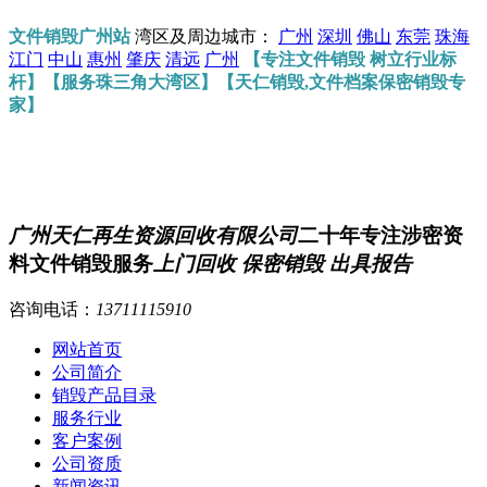
文件销毁广州站
湾区及周边城市：
广州
深圳
佛山
东莞
珠海
江门
中山
惠州
肇庆
清远
广州
【专注文件销毁 树立行业标
杆】【服务珠三角大湾区】【天仁销毁,文件档案保密销毁专
家】
广州天仁再生资源回收有限公司
二十年专注涉密资
料文件销毁服务
上门回收 保密销毁 出具报告
咨询电话：
13711115910
网站首页
公司简介
销毁产品目录
服务行业
客户案例
公司资质
新闻资讯