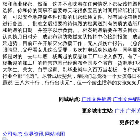
权和商业秘密。然而，这并不意味着在任何情况下都应该销毁
选择。你和你的同事不需要每天花很多宝贵的时间用碎纸机打
的，可以安全地存储各种过期的机密纸质文件。没有回收箱钥
进行备查。、批准之后须要将待销毁的档案送到有资质的造纸厂
和销毁的日期，并签字以示负责。、档案销毁后要在有关目录
认真执月日时分，成都市消防救援支队指挥中心接到报警：成
延趋势，目前正在开展灭火救援工作，无人员伤亡报告。（总台
眼睛里…父母看女儿这么受罪，多次打电话劝她放弃，同学朋
择是对的，去年年底，杨斯越的废品加工厂年收入多万。有了
杨斯越的加工厂的销售范围已经遍布全国多个省市，货源地也
大学生、美女、白手起家、刚毕业就年入百万当老板，各种光
行业全部“吃透”。尽管成绩斐然，亲朋们总觉得一个女孩每
虽说“三八六十行，行行出状元”，但一个娇生惯养的女孩短短
同城站点:
广州文件销毁
广州文件销
更多城市主站:
广州
广州
更多行业
公司动态
业界资讯
网站地图