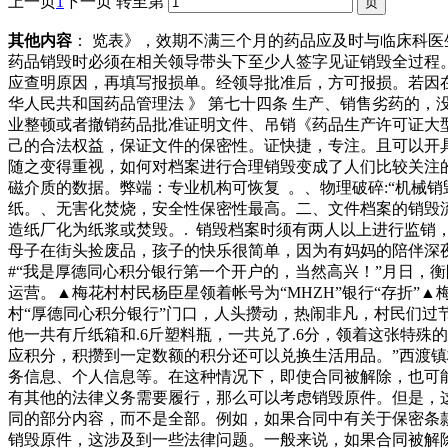
上一页
1
下一页
转至第
其他内容
： 览表》，效期不满三个月的药品应及时与临床科医
药品销毁时必须在相关领导带头下至少人签字见证销毁全过程。
应查明原因，再填写报损单。经领导批准后，方可报损。若因在
华人民共和国药品管理法 》 第七十四条 生产、销售劣药的
业整顿或者撤销药品批准证明文件、吊销《药品生产许可证大
己的合法权益，保证文件的保密性。证快捷，专注。且可以开
随之变得重视，如何对档案进行合理销毁变成了人们比较关注的
磁介质的数据。弊端：专业机构可恢复 。、物理破碎:“机械
纸。、无害化焚烧，安全性保密性最高。二、文件档案的销毁流
造纸厂化为纸浆或焚毁。. 销毁档案时须有两人以上进行监销
母子在街头捡废品，孩子的快乐很简单，因为有妈妈的陪伴深
#“我是厚德同心积分银行第一个开户的，当然高兴！”月日，衡
运营。▲梅花村村民杨臣星领着帐号为“MHZH”银行“存折
村“厚德同心积分银行”门口，人头攒动，热闹非凡，村民们
他一共有斤纸箱和.6斤塑料瓶，一共兑了.6分，领着这张特
应积分，积攒到一定数额的积分还可以兑换生活用品。”西渡镇
务信息、个人信息等。在这种情况下，即使合同被解除，也可能
有其他的法律义务需要履行，那么可以考虑销毁原件。但是，这
同的部分内容，而不是全部。例如，如果合同中有关于保密条
销毁原件，这涉及到一些法律问题。一般来说，如果合同被解