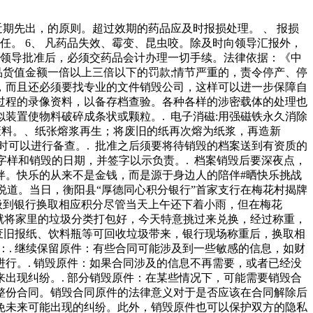
近期先出，的原则。超过效期的药品应及时报损处理。 、 报损
任。 6、 凡药品失效、霉变、昆虫咬。除及时向领导汇报外，
院领导批准后，必须交药品会计办理一切手续。法律依据：《中
品货值金额一倍以上三倍以下的罚款;情节严重的，责令停产、停
，而且还必须要找专业的文件销毁公司，这样可以进一步保障自
过程的录像资料，以备存档查验。各种各样的涉密载体的处理也
装置使物料破碎成条状或颗粒。. 电子消磁:用强磁铁永久消除
废料。、纸张熔浆再生；将废旧的纸再次熔为纸浆，再造新
时可以进行备查。. 批准之后须要将待销毁的档案送到有资质的
字样和销毁的日期，并签字以示负责。. 档案销毁后要深夜点，
伴。快乐的从来不是金钱，而是源于身边人的陪伴#晒快乐挑战
地说道。当日，衡阳县“厚德同心积分银行”首家支行在梅花村揭牌
垃圾到银行换取相应积分尽管当天上午还下着小雨，但在梅花
就将家里的垃圾分类打包好，今天特意挑过来兑换，经过称重，
的废旧报纸、饮料瓶等可回收垃圾带来，银行现场称重后，换取相
：. 继续保留原件：有些合同可能涉及到一些敏感的信息，如财
行。. 销毁原件：如果合同涉及的信息不再需要，或者已经没
出现纠纷。. 部分销毁原件：在某些情况下，可能需要销毁合
整份合同。销毁合同原件的法律意义对于是否应该在合同解除后
免未来可能出现的纠纷。此外，销毁原件也可以保护双方的隐私