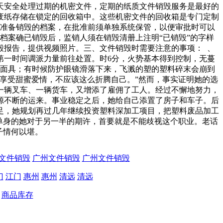
天安全处理过期的机密文件，定期的纸质文件销毁服务是最好的
废纸存储在锁定的回收箱中。这些机密文件的回收箱是专门定制
、准备销毁的档案，在批准前须单独系统保管，以便审批时可以
档案确已销毁后，监销人须在销毁清册上注明“已销毁”的字样
毁报告，提供视频照片。三、文件销毁时需要注意的事项： 、
第一时间调派力量前往处置。时6分，火势基本得到控制，无蔓
毒面具；有时候防护眼镜滑落下来，飞溅的塑的塑料碎末会崩到
享受甜蜜爱情，不应该这么折腾自己。”然而，事实证明她的选
一辆叉车、一辆货车，又增添了雇佣了工人。经过不懈地努力，
源不断的运来。事业稳定之后，她给自己添置了房子和车子。后
足，她规划再过几年继续投资塑料深加工项目，把塑料废品加工
单身的她对于另一半的期许，首要就是不能歧视这个职业。老话
子情何以堪。
文件销毁
广州文件销毁
广州文件销毁
门
江门
惠州
惠州
清远
清远
商品库存