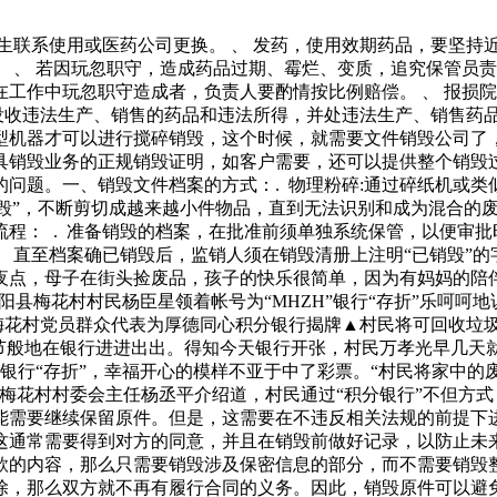
生联系使用或医药公司更换。 、 发药，使用效期药品，要坚持
 、 若因玩忽职守，造成药品过期、霉烂、变质，追究保管员责
工作中玩忽职守造成者，负责人要酌情按比例赔偿。 、 报损
，没收违法生产、销售的药品和违法所得，并处违法生产、销售药
型机器才可以进行搅碎销毁，这个时候，就需要文件销毁公司了
具销毁业务的正规销毁证明，如客户需要，还可以提供整个销毁
问题。一、销毁文件档案的方式：. 物理粉碎:通过碎纸机或类似
销毁”，不断剪切成越来越小件物品，直到无法识别和成为混合的
程： . 准备销毁的档案，在批准前须单独系统保管，以便审批
， 直至档案确已销毁后，监销人须在销毁清册上注明“已销毁”的
夜点，母子在街头捡废品，孩子的快乐很简单，因为有妈妈的陪
阳县梅花村村民杨臣星领着帐号为“MHZH”银行“存折”乐呵呵
”▲梅花村党员群众代表为厚德同心积分银行揭牌▲村民将可回收
过节般地在银行进进出出。得知今天银行开张，村民万孝光早几天
殊的银行“存折”，幸福开心的模样不亚于中了彩票。“村民将家中
梅花村村委会主任杨丞平介绍道，村民通过“积分银行”不但方式
需要继续保留原件。但是，这需要在不违反相关法规的前提下进
通常需要得到对方的同意，并且在销毁前做好记录，以防止未来
款的内容，那么只需要销毁涉及保密信息的部分，而不需要销毁
除，那么双方就不再有履行合同的义务。因此，销毁原件可以避