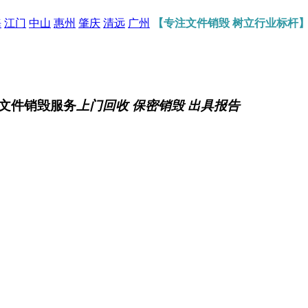
海
江门
中山
惠州
肇庆
清远
广州
【专注文件销毁 树立行业标杆
文件销毁服务
上门回收 保密销毁 出具报告