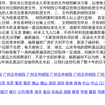
原件。望在办公室提供永久和安全的文件销毁解决方案，以便每
破任何过期的机密文件。文件销毁公司建议您将过期的机密文件
匙的人将无法查看内部机密文件。二、文件档案的销毁流程： 
化为纸浆或焚毁。、销毁档案时须有两人以上进行监销， 直至
上注销，并在各种统计台账上注明。、文档销毁完毕后，开具销
都市大邑县唐场镇一废品收购站发生火灾，成都市消防救援支队
记者 王玉龙 黄鹂）碎末儿飞入口鼻，不得不时时刻刻戴着防
友也无法理解，杨斯越说：“大家觉得我长得好看，应该在大学里
一定的资本积累，杨斯越把厂房扩大到平方米、新添了破碎机、
不仅限于合肥，每天都有江、浙、湖北、山东等地的塑料废品源
环与标签集于一身的杨斯越虽然已经取得一定成就，但她并不满
日在废品之间摸爬滚打，不是个光彩的事业。杨斯越却不以为然，
几年就在废品行业做得风生水起，让我们这些扎根了数十年的汉
毁
广州文件销毁
广州文件销毁
广州文件销毁
广州文件销毁
广州
东莞
东莞
肇庆
肇庆
佛山
佛山
深圳
深圳
珠海
珠海
中山
中山
江
:
医疗
银行
公司/财务
海关
食品
化妆品
保险
硬盘
学校
服装
书籍