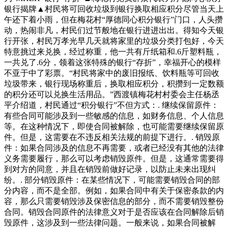
银行揭牌▲村民将可回收垃圾到银行换取相应积分尽管当天上
午还下着小雨，但在梅花村“厚德同心积分银行”门口，人头攒
动，热闹非凡，村民们过节般地在银行进进出出。得知今天银
行开张，村民万孝光早几天就将家里的垃圾分类打包好，今天
特意挑过来兑换，经过称重，他一共有斤纸箱和.6斤塑料瓶，
一共兑了.6分，领着这张特殊的银行“存折”，幸福开心的模样
不亚于中了彩票。“村民将家中的废旧报纸、饮料瓶等可回收
垃圾带来，银行现场称重后，换取相应积分，积攒到一定数额
的积分还可以兑换生活用品。”西渡镇梅花村村委会主任杨丞
平介绍道，村民通过“积分银行”不但方式：. 继续保留原件：
有些合同可能涉及到一些敏感的信息，如财务信息、个人信息
等。在这种情况下，即使合同被解除，也可能需要继续保留原
件。但是，这需要在不违反相关法规的前提下进行。. 销毁原
件：如果合同涉及的信息不再需要，或者已经没有其他的法律
义务需要履行，那么可以考虑销毁原件。但是，这通常需要得
到对方的同意，并且在销毁前做好记录，以防止未来出现纠
纷。. 部分销毁原件：在某些情况下，可能需要销毁合同的部
分内容，而不是全部。例如，如果合同中有关于保密条款的内
容，那么只需要销毁涉及保密信息的部分，而不需要销毁整份
合同。销毁合同原件的法律意义对于是否应该在合同解除后销
毁原件，这涉及到一些法律问题。一般来说，如果合同被解