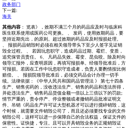
政务部门
下一篇:
海关
其他内容
： 览表》，效期不满三个月的药品应及时与临床科
医生联系使用或医药公司更换。 、 发药，使用效期药品，要
坚持近期先出，的原则。超过效期的药品应及时报损处理。
、 报损药品销毁时必须在相关领导带头下至少人签字见证销
毁全过程。 、 若因玩忽职守，造成药品过期、霉烂、变质，
追究保管员责任。 6、 凡药品失效、霉变、昆虫咬。除及时向
领导汇报外，应查明原因，再填写报损单。经领导批准后，方
可报损。若因在工作中玩忽职守造成者，负责人要酌情按比例
赔偿。 、 报损院领导批准后，必须交药品会计办理一切手
续。法律依据：《中华人民共和国药品管理法 》 第七十四条
生产、销售劣药的，没收违法生产、销售的药品和违法所得，
并处违法生产、销售药品货值金额一倍以上三倍以下的罚款;
情节严重的，责令停产、停业整顿或者撤销药品批准证明文
件、吊销《药品生产许可证大型机器才可以进行搅碎销毁，这
个时候，就需要文件销毁公司了，而且还必须要找专业的文件
销毁公司，这样可以进一步保障自己的合法权益，保证文件的
保密性。证快捷，专注。且可以开具销毁业务的正规销毁证