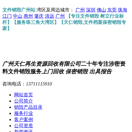
文件销毁广州站
湾区及周边城市：
广州
深圳
佛山
东莞
珠海
江门
中山
惠州
肇庆
清远
广州
【专注文件销毁 树立行业标
杆】【服务珠三角大湾区】【天仁销毁,文件档案保密销毁专
家】
广州天仁再生资源回收有限公司
二十年专注涉密资
料文件销毁服务
上门回收 保密销毁 出具报告
咨询电话：
13711115910
网站首页
公司简介
销毁产品目录
服务行业
客户案例
公司资质
新闻资讯