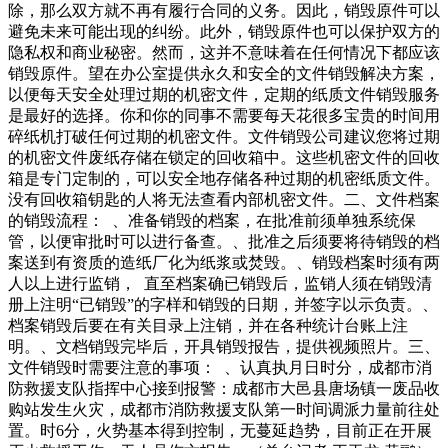
除，那么双方就不再有履行合同的义务。因此，销毁原件可以
避免未来可能出现的纠纷。此外，销毁原件也可以保护双方的
隐私权和商业秘密。然而，这并不意味着在任何情况下都应该
销毁原件。望在办公室提供永久和安全的文件销毁解决方案，
以便每天安全处理过期的机密文件，定期的纸质文件销毁服务
是最好的选择。你和你的同事不需要每天花很多宝贵的时间用
碎纸机打破任何过期的机密文件。文件销毁公司建议您将过期
的机密文件废纸存储在锁定的回收箱中。这些机密文件的回收
箱是专门定制的，可以安全地存储各种过期的机密纸质文件。
没有回收箱钥匙的人将无法查看内部机密文件。二、文件档案
的销毁流程： 、准备销毁的档案，在批准前须单独系统保
管，以便审批时可以进行备查。、批准之后须要将待销毁的档
案送到有资质的造纸厂化为纸浆或焚毁。、销毁档案时须有两
人以上进行监销， 直至档案确已销毁后，监销人须在销毁清
册上注明“已销毁”的字样和销毁的日期，并签字以示负责。、
档案销毁后要在有关目录上注销，并在各种统计台账上注
明。、文档销毁完毕后，开具销毁报告，提供视频照片。三、
文件销毁时需要注意的事项： 、认真执月日时分，成都市消
防救援支队指挥中心接到报警：成都市大邑县唐场镇一废品收
购站发生火灾，成都市消防救援支队第一时间调派力量前往处
置。时6分，火势基本得到控制，无蔓延趋势，目前正在开展