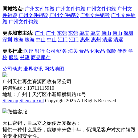
同城站点:
广州文件销毁
广州文件销毁
广州文件销毁
广州文
件销毁
广州文件销毁
广州文件销毁
广州文件销毁
广州文件销
毁
广州文件销毁
更多城市主站:
广州
广州
东莞
东莞
肇庆
肇庆
佛山
佛山
深圳
深圳
珠海
珠海
中山
中山
江门
江门
惠州
惠州
清远
清远
更多行业:
医疗
银行
公司/财务
海关
食品
化妆品
保险
硬盘
学
校
服装
书籍
商品库存
公司动态
业界资讯
网站地图
广州天仁再生资源回收有限公司
咨询热线：13711115910
地址：广州市天河区小新塘横圳路10号
Sitemap
Sitemap.xml
Copyright 2025 All Rights Reserved
微信客服
天仁密销，自成立之始便反复探索：
提供一种什么服务，能够未来数十年，仍满足客户对文件销毁
的专业和安全性。