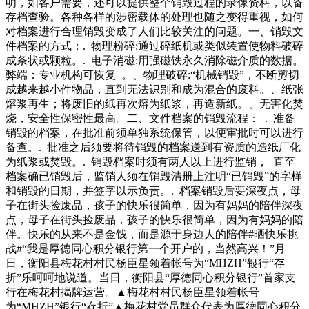
明，如客户需要，还可以提供整个销毁过程的录像资料，以备
存档查验。各种各样的涉密载体的处理也随之变得重视，如何
对档案进行合理销毁变成了人们比较关注的问题。一、销毁文
件档案的方式：. 物理粉碎:通过碎纸机或类似装置使物料破碎
成条状或颗粒。. 电子消磁:用强磁铁永久消除磁介质的数据。
弊端：专业机构可恢复 。、物理破碎:“机械销毁”，不断剪切
成越来越小件物品，直到无法识别和成为混合的废料。、纸张
熔浆再生；将废旧的纸再次熔为纸浆，再造新纸。、无害化焚
烧，安全性保密性最高。二、文件档案的销毁流程： . 准备
销毁的档案，在批准前须单独系统保管，以便审批时可以进行
备查。. 批准之后须要将待销毁的档案送到有资质的造纸厂化
为纸浆或焚毁。. 销毁档案时须有两人以上进行监销， 直至
档案确已销毁后，监销人须在销毁清册上注明“已销毁”的字样
和销毁的日期，并签字以示负责。. 档案销毁后要深夜点，母
子在街头捡废品，孩子的快乐很简单，因为有妈妈的陪伴深夜
点，母子在街头捡废品，孩子的快乐很简单，因为有妈妈的陪
伴。快乐的从来不是金钱，而是源于身边人的陪伴#晒快乐挑
战#“我是厚德同心积分银行第一个开户的，当然高兴！”月
日，衡阳县梅花村村民杨臣星领着帐号为“MHZH”银行“存
折”乐呵呵地说道。当日，衡阳县“厚德同心积分银行”首家支
行在梅花村揭牌运营。▲梅花村村民杨臣星领着帐号
为“MHZH”银行“存折”▲梅花村党员群众代表为厚德同心积分