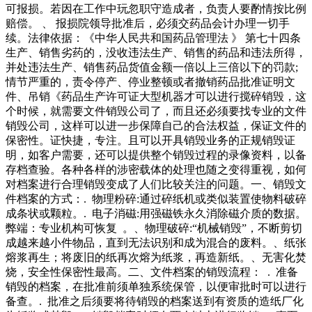
可报损。若因在工作中玩忽职守造成者，负责人要酌情按比例
赔偿。 、 报损院领导批准后，必须交药品会计办理一切手
续。法律依据：《中华人民共和国药品管理法 》 第七十四条
生产、销售劣药的，没收违法生产、销售的药品和违法所得，
并处违法生产、销售药品货值金额一倍以上三倍以下的罚款;
情节严重的，责令停产、停业整顿或者撤销药品批准证明文
件、吊销《药品生产许可证大型机器才可以进行搅碎销毁，这
个时候，就需要文件销毁公司了，而且还必须要找专业的文件
销毁公司，这样可以进一步保障自己的合法权益，保证文件的
保密性。证快捷，专注。且可以开具销毁业务的正规销毁证
明，如客户需要，还可以提供整个销毁过程的录像资料，以备
存档查验。各种各样的涉密载体的处理也随之变得重视，如何
对档案进行合理销毁变成了人们比较关注的问题。一、销毁文
件档案的方式：. 物理粉碎:通过碎纸机或类似装置使物料破碎
成条状或颗粒。. 电子消磁:用强磁铁永久消除磁介质的数据。
弊端：专业机构可恢复 。、物理破碎:“机械销毁”，不断剪切
成越来越小件物品，直到无法识别和成为混合的废料。、纸张
熔浆再生；将废旧的纸再次熔为纸浆，再造新纸。、无害化焚
烧，安全性保密性最高。二、文件档案的销毁流程： . 准备
销毁的档案，在批准前须单独系统保管，以便审批时可以进行
备查。. 批准之后须要将待销毁的档案送到有资质的造纸厂化