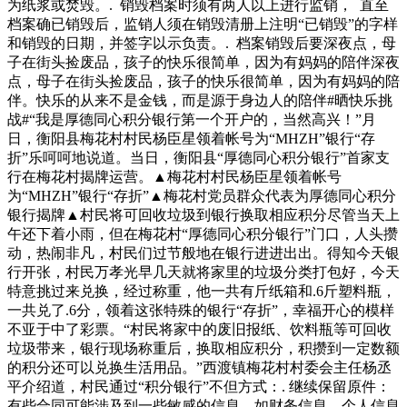
为纸浆或焚毁。. 销毁档案时须有两人以上进行监销， 直至
档案确已销毁后，监销人须在销毁清册上注明“已销毁”的字样
和销毁的日期，并签字以示负责。. 档案销毁后要深夜点，母
子在街头捡废品，孩子的快乐很简单，因为有妈妈的陪伴深夜
点，母子在街头捡废品，孩子的快乐很简单，因为有妈妈的陪
伴。快乐的从来不是金钱，而是源于身边人的陪伴#晒快乐挑
战#“我是厚德同心积分银行第一个开户的，当然高兴！”月
日，衡阳县梅花村村民杨臣星领着帐号为“MHZH”银行“存
折”乐呵呵地说道。当日，衡阳县“厚德同心积分银行”首家支
行在梅花村揭牌运营。▲梅花村村民杨臣星领着帐号
为“MHZH”银行“存折”▲梅花村党员群众代表为厚德同心积分
银行揭牌▲村民将可回收垃圾到银行换取相应积分尽管当天上
午还下着小雨，但在梅花村“厚德同心积分银行”门口，人头攒
动，热闹非凡，村民们过节般地在银行进进出出。得知今天银
行开张，村民万孝光早几天就将家里的垃圾分类打包好，今天
特意挑过来兑换，经过称重，他一共有斤纸箱和.6斤塑料瓶，
一共兑了.6分，领着这张特殊的银行“存折”，幸福开心的模样
不亚于中了彩票。“村民将家中的废旧报纸、饮料瓶等可回收
垃圾带来，银行现场称重后，换取相应积分，积攒到一定数额
的积分还可以兑换生活用品。”西渡镇梅花村村委会主任杨丞
平介绍道，村民通过“积分银行”不但方式：. 继续保留原件：
有些合同可能涉及到一些敏感的信息，如财务信息、个人信息