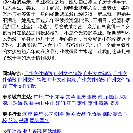
源不断的运来。事业稳定之后，她给自己添置了房子和车子。
后大学生、美女、白手起家、刚毕业就年入百万当老板，各种
光环与标签集于一身的杨斯越虽然已经取得一定成就，但她并
不满足，她规划再过几年继续投资塑料深加工项目，把塑料废
品加工行业全部“吃透”。尽管成绩斐然，亲朋们总觉得一个女
孩每日在废品之间摸爬滚打，不是个光彩的事业。杨斯越却不
以为然，单身的她对于另一半的期许，首要就是不能歧视这个
职业。老话虽说“三八六十行，行行出状元”，但一个娇生惯养
的女孩短短几年就在废品行业做得风生水起，让我们这些扎根
了数十年的汉子情何以堪。
同城站点:
广州文件销毁
广州文件销毁
广州文件销毁
广州文
件销毁
广州文件销毁
广州文件销毁
广州文件销毁
广州文件销
毁
广州文件销毁
更多城市主站:
广州
广州
东莞
东莞
肇庆
肇庆
佛山
佛山
深圳
深圳
珠海
珠海
中山
中山
江门
江门
惠州
惠州
清远
清远
更多行业:
医疗
银行
公司/财务
海关
食品
化妆品
保险
硬盘
学
校
服装
书籍
商品库存
公司动态
业界资讯
网站地图