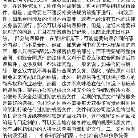
等。在这种情况下，即使合同被解除，也可能需要继续保留原
件。但是，这需要在不违反相关法规的前提下进行。. 销毁原
件：如果合同涉及的信息不再需要，或者已经没有其他的法律
义务需要履行，那么可以考虑销毁原件。但是，这通常需要得
到对方的同意，并且在销毁前做好记录，以防止未来出现纠
纷。. 部分销毁原件：在某些情况下，可能需要销毁合同的部
分内容，而不是全部。例如，如果合同中有关于保密条款的内
容，那么只需要销毁涉及保密信息的部分，而不需要销毁整份
合同。销毁合同原件的法律意义对于是否应该在合同解除后销
毁原件，这涉及到一些法律问题。一般来说，如果合同被解
除，那么双方就不再有履行合同的义务。因此，销毁原件可以
避免未来可能出现的纠纷。此外，销毁原件也可以保护双方的
隐私权和商业秘密。然而，这并不意味着在任何情况下都应该
销毁原件。望在办公室提供永久和安全的文件销毁解决方案，
以便每天安全处理过期的机密文件，定期的纸质文件销毁服务
是最好的选择。你和你的同事不需要每天花很多宝贵的时间用
碎纸机打破任何过期的机密文件。文件销毁公司建议您将过期
的机密文件废纸存储在锁定的回收箱中。这些机密文件的回收
箱是专门定制的，可以安全地存储各种过期的机密纸质文件。
没有回收箱钥匙的人将无法查看内部机密文件。二、文件档案
的销毁流程： 、准备销毁的档案，在批准前须单独系统保