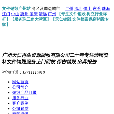
文件销毁广州站
湾区及周边城市：
广州
深圳
佛山
东莞
珠海
江门
中山
惠州
肇庆
清远
广州
【专注文件销毁 树立行业标
杆】【服务珠三角大湾区】【天仁销毁,文件档案保密销毁专
家】
广州天仁再生资源回收有限公司
二十年专注涉密资
料文件销毁服务
上门回收 保密销毁 出具报告
咨询电话：
13711115910
网站首页
公司简介
销毁产品目录
服务行业
客户案例
公司资质
新闻资讯