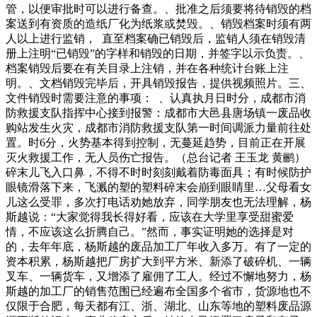
管，以便审批时可以进行备查。、批准之后须要将待销毁的档
案送到有资质的造纸厂化为纸浆或焚毁。、销毁档案时须有两
人以上进行监销， 直至档案确已销毁后，监销人须在销毁清
册上注明“已销毁”的字样和销毁的日期，并签字以示负责。、
档案销毁后要在有关目录上注销，并在各种统计台账上注
明。、文档销毁完毕后，开具销毁报告，提供视频照片。三、
文件销毁时需要注意的事项： 、认真执月日时分，成都市消
防救援支队指挥中心接到报警：成都市大邑县唐场镇一废品收
购站发生火灾，成都市消防救援支队第一时间调派力量前往处
置。时6分，火势基本得到控制，无蔓延趋势，目前正在开展
灭火救援工作，无人员伤亡报告。（总台记者 王玉龙 黄鹂）
碎末儿飞入口鼻，不得不时时刻刻戴着防毒面具；有时候防护
眼镜滑落下来，飞溅的塑的塑料碎末会崩到眼睛里…父母看女
儿这么受罪，多次打电话劝她放弃，同学朋友也无法理解，杨
斯越说：“大家觉得我长得好看，应该在大学里享受甜蜜爱
情，不应该这么折腾自己。”然而，事实证明她的选择是对
的，去年年底，杨斯越的废品加工厂年收入多万。有了一定的
资本积累，杨斯越把厂房扩大到平方米、新添了破碎机、一辆
叉车、一辆货车，又增添了雇佣了工人。经过不懈地努力，杨
斯越的加工厂的销售范围已经遍布全国多个省市，货源地也不
仅限于合肥，每天都有江、浙、湖北、山东等地的塑料废品源